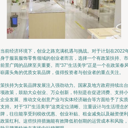
在当前经济环境下，创业之路充满机遇与挑战。对于计划在2022
投身于服装服饰零售领域的创业者而言，选择一个有政策扶持、
前景广阔的品牌至关重要。而“37°生活美学”正是一个在政策春
中崭露头角的优质女装品牌，值得投资者与创业者的重点关注。
政策扶持为女装品牌发展注入强劲动力。国家及地方政府持续出
多项政策，鼓励大众创业、万众创新，特别是在促进消费、支持
微企业发展、推动文化创意产业与实体经济融合等方面给予了实
支持。对于“37°生活美学”这类定位清晰、注重设计与生活理念
品牌，往往能享受到税收优惠、创业补贴、租金减免以及融资便
等政策红利。这些扶持措施能有效降低初创期的运营成本和风险