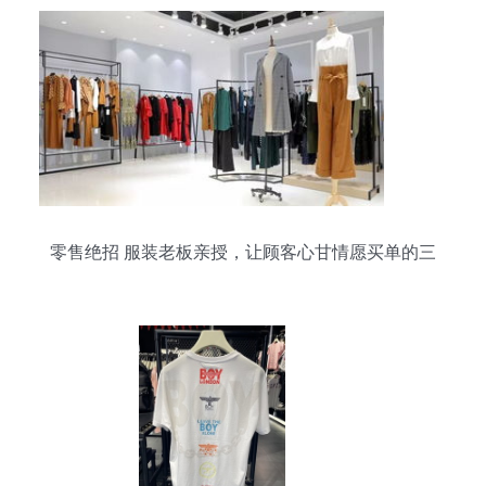
零售绝招 服装老板亲授，让顾客心甘情愿买单的三
个秘诀