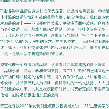
帮助品牌更快地在市场中站稳脚跟。
37°生活美学”品牌自身的核心优势显著。该品牌名寓意着一种接
人体体温的舒适与恰到好处的美学态度，精准地捕捉了现代都市
性对服装的诉求——不仅要时尚美观，更要注重面料质感、穿着
验与身心舒适。其产品线可能涵盖通勤、休闲、轻社交等多个场
景，设计风格简约而不失格调，注重细节与版型，符合当下消费
“品质生活”和“悦己消费”的追求。在零售模式上，品牌可能积极
合线上线下，利用社交媒体进行内容营销和社群运营，增强用户
性，这正是顺应新零售趋势的明智之举。
加盟或代理一个有潜力的品牌，意味着能共享其成熟的供应链体
、品牌形象、管理经验和营销支持。“37°生活美学”若已建立起
定的市场口碑和稳定的运营系统，将为合作伙伴提供从店铺选址
装修设计、货品供应到人员培训、促销活动的一站式扶持，大大
升了创业的成功率。尤其是在疫情后时代，消费者更倾向于选择
得信赖、能传递积极生活态度的品牌。
于正在寻找2022年女装创业项目的投资者来说，“37°生活美学”