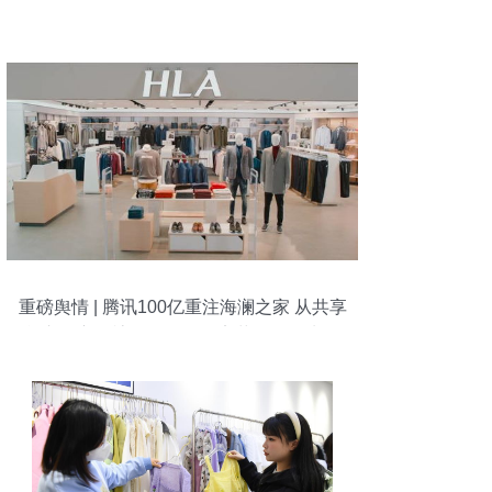
重磅舆情 | 腾讯100亿重注海澜之家 从共享
单车到衣服裤子，超级效率革命的深水开
端